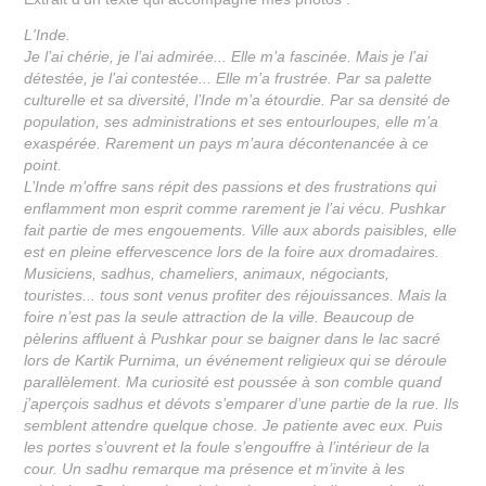
L'Inde.
Je l’ai chérie, je l’ai admirée... Elle m’a fascinée. Mais je l’ai
détestée, je l’ai contestée... Elle m’a frustrée. Par sa palette
culturelle et sa diversité, l’Inde m’a étourdie. Par sa densité de
population, ses administrations et ses entourloupes, elle m’a
exaspérée. Rarement un pays m’aura décontenancée à ce
point.
L’Inde m’offre sans répit des passions et des frustrations qui
enflamment mon esprit comme rarement je l’ai vécu. Pushkar
fait partie de mes engouements. Ville aux abords paisibles, elle
est en pleine effervescence lors de la foire aux dromadaires.
Musiciens, sadhus, chameliers, animaux, négociants,
touristes... tous sont venus profiter des réjouissances. Mais la
foire n’est pas la seule attraction de la ville. Beaucoup de
pèlerins affluent à Pushkar pour se baigner dans le lac sacré
lors de Kartik Purnima, un événement religieux qui se déroule
parallèlement. Ma curiosité est poussée à son comble quand
j’aperçois sadhus et dévots s’emparer d’une partie de la rue. Ils
semblent attendre quelque chose. Je patiente avec eux. Puis
les portes s’ouvrent et la foule s’engouffre à l’intérieur de la
cour. Un sadhu remarque ma présence et m’invite à les