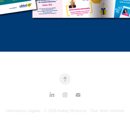
Informations Légales
- © 2026 Audrey Moneyron - Tous droits réservés