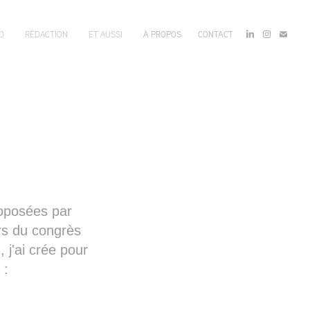
O
RÉDACTION
ET AUSSI
À PROPOS
CONTACT
roposées par
rs du congrès
 j'ai crée pour
 :